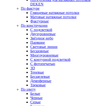
DEKEN
По фактуре
Глянцевые натяжные потолки
Матовые натяжные потолки
Фактурные
По конструкции
С подсветкой
Двухуровневые
Звёздное небо
Парящие
Световые линии
Бесшовные
Многоуровневые
С контурной подсветкой
С фотопечатью
3D
Теневые
Бесщелевые
Демпферные
Трековые
По цвету
Белые
Черные
Серые