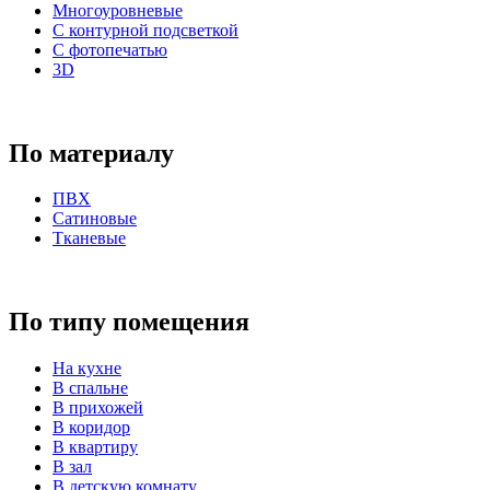
Многоуровневые
С контурной подсветкой
С фотопечатью
3D
По материалу
ПВХ
Сатиновые
Тканевые
По типу помещения
На кухне
В спальне
В прихожей
В коридор
В квартиру
В зал
В детскую комнату